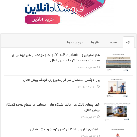
تازه
محبوب
نظرها
برچسب ها
هم تنظیمی (Co-Regulation) والد و کودک، راهی مهم برای
مدیریت هیجانات کودک بیش فعال
14 مرداد 1405
پارادوکس استقلال در فرزندپروری کودک بیش فعال
10 مرداد 1405
خطر پنهان لایک ها : تاثیر شبکه های اجتماعی بر سطح توجه کودکان
بیش فعال
17 تیر 1405
راهنمای دارویی اختلال نقص توجه و بیش فعالی
13 تیر 1405