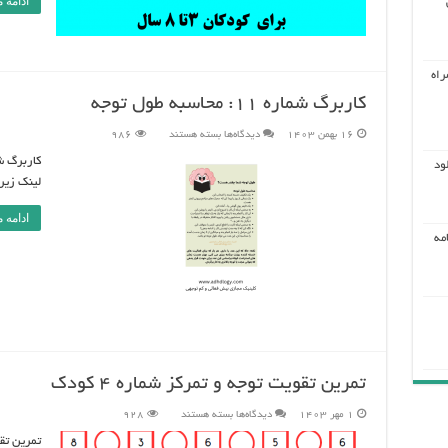
ادامه 
(دانلود
فایل)
راه
کاربرگ شماره 11: محاسبه طول توجه
برای
16 بهمن 1403
دیدگاه‌ها
بسته هستند
986
کاربرگ
شماره
ود
11:
محاسبه
لینک زیر کلیک
طول
توجه
ادامه 
مه
تمرین تقویت توجه و تمرکز شماره 4 کودک
برای
1 مهر 1403
دیدگاه‌ها
بسته هستند
928
تمرین
تقویت
توجه