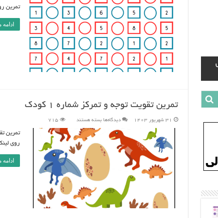
و
تمرین روی ل
تمرکز
شماره
4
ادامه 
کودک
تمرین تقویت توجه و تمرکز شماره 1 کودک
برای
31 شهریور 1403
دیدگاه‌ها
بسته هستند
715
تمرین
تقویت
توجه
و
روی لینک زیر ک
تمرکز
شماره
1
ادامه 
کودک