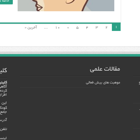
ادامه 
1
2
3
4
5
»
10
...
آخرین «
مقالات علمی
کلین
موهبت های بیش فعالی
کلینی
آگاه
کرده
افزا
این 
جامع 
آدرس :
تلفن تماس : 35
اینست