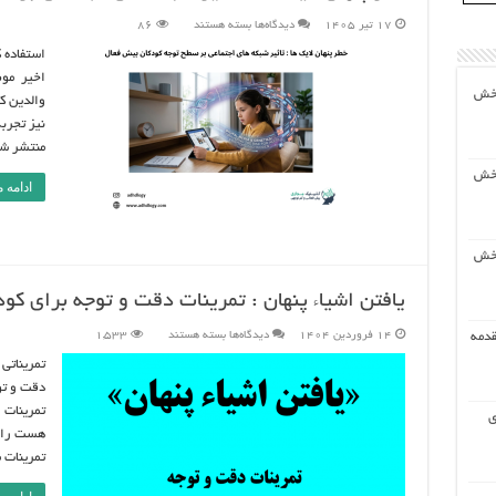
برای
17 تیر 1405
دیدگاه‌ها
بسته هستند
86
خطر
پنهان
استفاده 
لایک
ها
اخیر موض
:
بخش
تاثیر
والدین ک
شبکه
های
نیز تجربه
اجتماعی
بر
منتشر شده در سال 
سطح
توجه
بخش
کودکان
ادامه 
بیش
فعال
بخش
یافتن اشیاء پنهان : تمرینات دقت و توجه برای کودکان 3-8 سال (دانلود
برای
قدمه
14 فروردین 1404
دیدگاه‌ها
بسته هستند
1,533
یافتن
اشیاء
تمریناتی
پنهان
:
تمرینات
دقت
تمرینات 
ی
و
توجه
هست را ا
برای
کودکان
تمرینات 
3-
8
سال