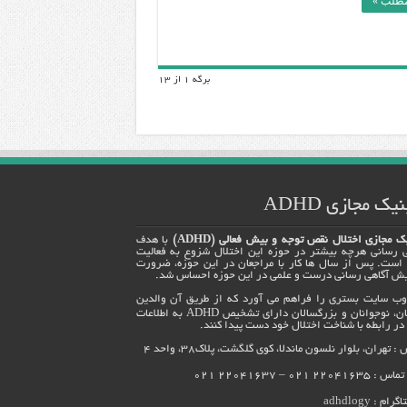
مطلب »
برگه 1 از 13
یک مجازی ADHD
ک مجازی اختلال نقص توجه و بیش فعالی (ADHD)
با هدف
ی رسانی هرچه بیشتر در حوزه این اختلال شزوع به فعالیت
 است. پس از سال ها کار با مراجعان در این حوزه، ضرورت
یش آگاهی رسانی درست و علمی در این حوزه احساس شد.
وب سایت بستری را فراهم می آورد که از طریق آن والدین
کودکان، نوجوانان و بزرگسالان دارای تشخیص ADHD به اطلاعات
در رابطه با شناخت اختلال خود دست پیدا کنند.
 تهران، بلوار نلسون ماندلا، کوی گلگشت، پلاک38، واحد 4
220416 021 – 22041637 021
اگرام :
adhdlogy