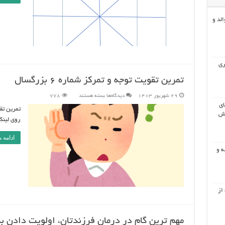
(Co-Regulation) والد و
ری
تمرین تقویت توجه و تمرکز شماره 6 بزرگسال
برای
29 شهریور 1403
دیدگاه‌ها
بسته هستند
778
تمرین
ای
تقویت
توجه
یش
و
روی لینک زی
تمرکز
شماره
6
ادامه 
بزرگسال
ه و
از
مهم ترین گام در درمان فرزندتان، اولویت دادن 