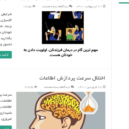
برای
20 اردیبهشت 1401
دیدگاه‌ها
بسته هستند
1,785
مهم
ترین
شرایطی ر
گام
در
اکسیژن ا
درمان
فرزندتان،
بزنند. ش
اولویت
دادن
خودتان م
به
خودتان
بگذارید .
هست.
دلسوز و
ادامه 
اختلال سرعت پردازش اطلاعات
برای
28 فروردین 1401
دیدگاه‌ها
بسته هستند
4,975
اختلال
سرعت
سرعت پر
پردازش
اطلاعات
اطلاعات د
اطلاعات پ
شنیداری ک
امروزی، 