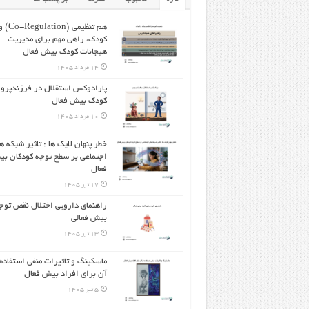
هم تنظیمی 
کودک، راهی مهم برای مدیریت
هیجانات کودک بیش فعال
14 مرداد 1405
پارادوکس استقلال در فرزندپرو
کودک بیش فعال
10 مرداد 1405
خطر پنهان لایک ها : تاثیر شبکه ه
اجتماعی بر سطح توجه کودکان ب
فعال
17 تیر 1405
راهنمای دارویی اختلال نقص توج
بیش فعالی
13 تیر 1405
ماسکینگ و تاثیرات منفی استفاده 
آن برای افراد بیش فعال
5 تیر 1405