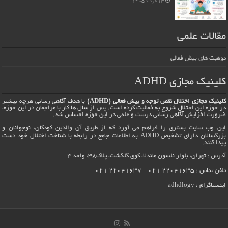
13 خرداد 1405
مقالات علمی
موهبت های بیش فعالی
کلینیک مجازی ADHD
کلینیک مجازی اختلال نقص توجه و بیش فعالی (ADHD)
با هدف آگاهی رسانی هرچه بیشتر
در حوزه این اختلال شزوع به فعالیت کرده است. پس از سال ها کار با مراجعان در این حوزه،
ضرورت افزایش آگاهی رسانی درست و علمی در این حوزه احساس شد.
این وب سایت بستری را فراهم می آورد که از طریق آن والدین کودکان، نوجوانان و
بزرگسالان دارای تشخیص ADHD به اطلاعات جامع در رابطه با شناخت اختلال خود دست
پیدا کنند.
آدرس : تهران، بلوار نلسون ماندلا، کوی گلگشت، پلاک38، واحد 4
تلفن تماس : 22041635 021 – 22041637 021
اینستاگرام :
adhdlogy