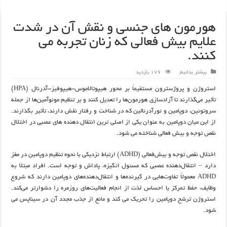
هورمون های جنسی و نقش آن در شدت
علایم بیش فعالی که زنان تجربه می
کنند.
بیشتر بدانیم
176 بازدید
استروژن و پروژسترون مستقیماً بر محور هیپوتالاموس-هیپوفیز-آدرنال (HPA)
تأثیر می‌گذارند تا آزادسازی هورمون‌ها را تعدیل کنند و بر تنظیم مونوآمین‌ها از جمله
سروتونین، دوپامین و نورآدرنالین که در شناخت و رفتار نقش دارند، تأثیر بگذارند.
از این میان دوپامین به عنوان یکی از اصلی ترین انتقال دهنده های عصبی در اختلال
نقص توجه و بیش فعالی شناخته می شود.
اختلال نقص توجه و بیش‌فعالی (ADHD) ارتباط نزدیکی با نحوه تنظیم دوپامین در مغز
دارد – انتقال‌دهنده عصبی که مسئول انگیزه، پاداش و توجه است. افراد مبتلا به
ADHD معمولاً تفاوت‌هایی در گیرنده‌ها و انتقال‌دهنده‌های دوپامین دارند که شروع
وظایف، حفظ تمرکز یا احساس لذت از انجام فعالیت‌های روزمره را دشوارتر می‌کند.
استروژن ترشح دوپامین را تحریک می کند و مانع از جذب مجدد آن در سیناپس می
شود.