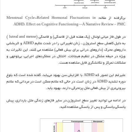
برگرفته از مقاله:
Menstrual Cycle-Related Hormonal Fluctuations in
ADHD: Effect on Cognitive Functioning—A Narrative Review – PMC
در طول فاز میانی لوتئال (یک هفته قبل از قاعدگی) و قاعدگی (luteal and mense )
به دلیل کاهش سطح استروژن ، زنان تغییراتی را در شدت علایم ADHD و اثربخشی
داروهای محرک (داروهای درانی برای بیش فعالی) مشاهده می کنند، این تاثیرات به
ویژه در حیطه مشکل در تنظیم هیجانات، اختلال در عملکردهای اجرایی، بی‌توجهی و
مشکلات تمرکز و تکانشگری قابل مشاهده هست.
علیرغم این تصور که ADHD با افزایش سن بهبود می‌یابد، گفته شده است که بلوغ
دوره تشدید ADHD در زنان است، در حالی که علائم ممکن است در مردانی که علائم
بیرونی‌تری از بیش فعالی مثل پرتحرکی دارند، بهبود یابد.
در ادامه می توانید تغییر سطح استروژن در سایر فازهای زندگی مثل بارداری، پیش
یائسگی،یائسگی و پس از یائسگی مشاهده کنید.