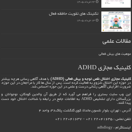
24 خرداد 1405
تکنینک های تقویت حافظه فعال
13 خرداد 1405
مقالات علمی
موهبت های بیش فعالی
کلینیک مجازی ADHD
کلینیک مجازی اختلال نقص توجه و بیش فعالی (ADHD)
با هدف آگاهی رسانی هرچه بیشتر
در حوزه این اختلال شزوع به فعالیت کرده است. پس از سال ها کار با مراجعان در این حوزه،
ضرورت افزایش آگاهی رسانی درست و علمی در این حوزه احساس شد.
این وب سایت بستری را فراهم می آورد که از طریق آن والدین کودکان، نوجوانان و
بزرگسالان دارای تشخیص ADHD به اطلاعات جامع در رابطه با شناخت اختلال خود دست
پیدا کنند.
آدرس : تهران، بلوار نلسون ماندلا، کوی گلگشت، پلاک38، واحد 4
تلفن تماس : 22041635 021 – 22041637 021
اینستاگرام :
adhdlogy