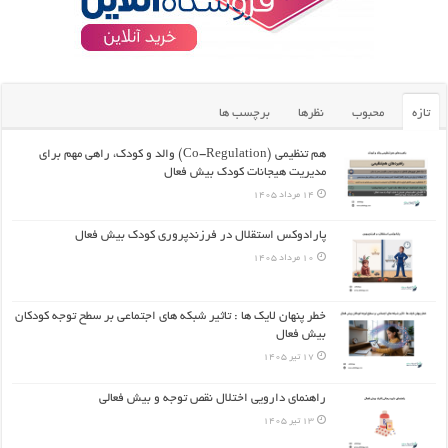
تازه
محبوب
نظرها
برچسب ها
هم تنظیمی (Co-Regulation) والد و کودک، راهی مهم برای
مدیریت هیجانات کودک بیش فعال
14 مرداد 1405
پارادوکس استقلال در فرزندپروری کودک بیش فعال
10 مرداد 1405
خطر پنهان لایک ها : تاثیر شبکه های اجتماعی بر سطح توجه کودکان
بیش فعال
17 تیر 1405
راهنمای دارویی اختلال نقص توجه و بیش فعالی
13 تیر 1405