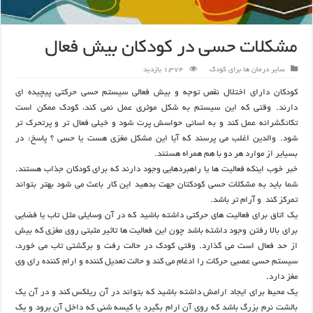
مشکلات حسی در کودکان بیش فعال
سایر درمان ها برای کودک
1,374 بازدید
کودکان دارای اختلال نقص توجه و بیش فعالی سیستم حسی حرکتی پیچیده ای
دارند. وقتی که این سیستم به شکل موثری عمل نمی کند، کودک ممکن است
تکانگشرانه عمل کند و به اسانی حواسش پرت شود و خیلی فعال تر و پرتحرک تر
شود. والدین اغلب می پرسند که آیا این مشکل مغزی هست یا حسی ؟ پاسخ: در
بسیایر از موارد هر دو با هم همراه هستند.
خبر خوب اینکه فعالیت ها یا راهبردهایی وجود دارند که برای کودکان جذاب هستند.
شما باید به مشکلات حسی کودکتان جهت بدهید این کار باعث می شود بهتر بتواند
تمرکز کند و آرام تر باشد.
یک اتاق برای فعالیت های حرکتی داشته باشید که در آن وسایلی مثل تاب یا فضایی
برای بالا رفتن وجود داشته باشد چون این فعالیت ها تاثیر مثبتی روی مغزی که بیش
از حد فعال است می گذارد. وقتی کودک در حالت رفت و برگشتی تاب می خورد،
سیستم حسی عصبی حرکات را ادغام می کند و حالت تعدیل کننده و ارام کننده رای وی
مغز دارد.
یک محیط برای ایجاد ارامش داشته باشید که بتواند در آن ریلکس کند و در آن یک
بالشت نرم بزرگ باشد که روی آن ارام بگیرد یا کیسه شنی که داخل آن برود و یک