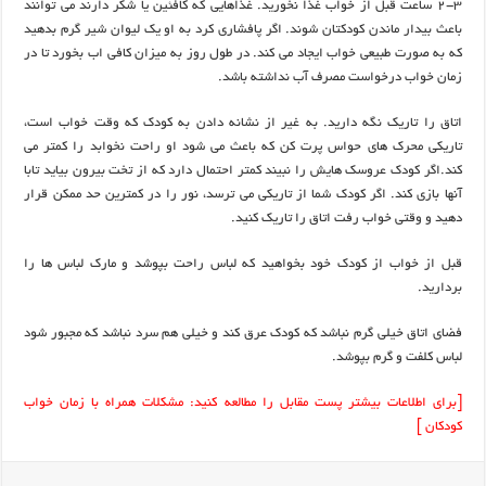
2-3 ساعت قبل از خواب غذا نخورید. غذاهایی که کافئین یا شکر دارند می توانند
باعث بیدار ماندن کودکتان شوند. اگر پافشاری کرد به او یک لیوان شیر گرم بدهید
که به صورت طبیعی خواب ایجاد می کند. در طول روز به میزان کافی اب بخورد تا در
زمان خواب درخواست مصرف آب نداشته باشد.
اتاق را تاریک نگه دارید. به غیر از نشانه دادن به کودک که وقت خواب است،
تاریکی محرک های حواس پرت کن که باعث می شود او راحت نخوابد را کمتر می
کند.اگر کودک عروسک هایش را نبیند کمتر احتمال دارد که از تخت بیرون بیاید تابا
آنها بازی کند. اگر کودک شما از تاریکی می ترسد، نور را در کمترین حد ممکن قرار
دهید و وقتی خواب رفت اتاق را تاریک کنید.
قبل از خواب از کودک خود بخواهید که لباس راحت بپوشد و مارک لباس ها را
بردارید.
فضای اتاق خیلی گرم نباشد که کودک عرق کند و خیلی هم سرد نباشد که مجبور شود
لباس کلفت و گرم بپوشد.
[برای اطلاعات بیشتر پست مقابل را مطالعه کنید:
مشکلات همراه با زمان خواب
کودکان
]