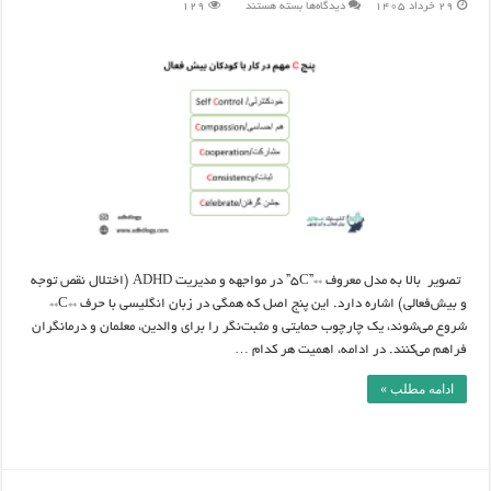
برای
29 خرداد 1405
دیدگاه‌ها
بسته هستند
129
پنج
C
مهم
در
کار
با
کودکان
بیش
فعال
تصویر بالا به مدل معروف **”5C” در مواجهه و مدیریت ADHD (اختلال نقص توجه
و بیش‌فعالی) اشاره دارد. این پنج اصل که همگی در زبان انگلیسی با حرف **C**
شروع می‌شوند، یک چارچوب حمایتی و مثبت‌نگر را برای والدین، معلمان و درمانگران
فراهم می‌کنند. در ادامه، اهمیت هر کدام …
ادامه مطلب »