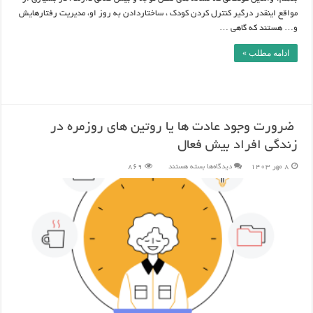
مواقع اینقدر درگیر کنترل کردن کودک ، ساختاردادن به روز او، مدیریت رفتارهایش
و… هستند که گاهی …
ادامه مطلب »
ضرورت وجود عادت ها یا روتین های روزمره در
زندگی افراد بیش فعال
برای
8 مهر 1403
دیدگاه‌ها
بسته هستند
869
ضرورت
وجود
عادت
ها
یا
روتین
های
روزمره
در
زندگی
افراد
بیش
فعال