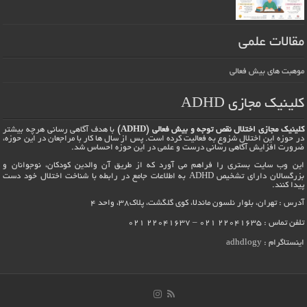
مقالات علمی
موهبت های بیش فعالی
کلینیک مجازی ADHD
کلینیک مجازی اختلال نقص توجه و بیش فعالی (ADHD)
با هدف آگاهی رسانی هرچه بیشتر
در حوزه این اختلال شزوع به فعالیت کرده است. پس از سال ها کار با مراجعان در این حوزه،
ضرورت افزایش آگاهی رسانی درست و علمی در این حوزه احساس شد.
این وب سایت بستری را فراهم می آورد که از طریق آن والدین کودکان، نوجوانان و
بزرگسالان دارای تشخیص ADHD به اطلاعات جامع در رابطه با شناخت اختلال خود دست
پیدا کنند.
آدرس : تهران، بلوار نلسون ماندلا، کوی گلگشت، پلاک38، واحد 4
تلفن تماس : 22041635 021 – 22041637 021
اینستاگرام :
adhdlogy