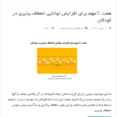
هفت C مهم برای افزایش توانایی انعطاف پذیری در
کودکان
برای
11 آبان 1403
دیدگاه‌ها
بسته هستند
1,381
هفت
C
مهم
برای
افزایش
توانایی
انعطاف
پذیری
در
کودکان
ما نمی توانیم دنیایی رابرای فرزندانمان ایجاد کنیم که در آن چالشی نباشد یا آنها
رادر یک محیط بسته بزرگ کنیم. هدف این است که کودکان ما بتوانند دنیا را با همه
دردها و لذت هایش تجربه کنند و این یعنی انطعاف پذdری و نه آسیب پذیر نبودن.
انعطاف پذیری …