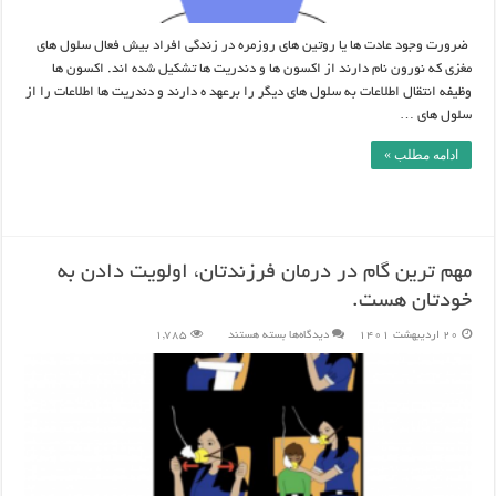
ضرورت وجود عادت ها یا روتین های روزمره در زندگی افراد بیش فعال سلول های
مغزی که نورون نام دارند از اکسون ها و دندریت ها تشکیل شده اند. اکسون ها
وظیفه انتقال اطلاعات به سلول های دیگر را برعهد ه دارند و دندریت ها اطلاعات را از
سلول های …
ادامه مطلب »
مهم ترین گام در درمان فرزندتان، اولویت دادن به
خودتان هست.
برای
20 اردیبهشت 1401
دیدگاه‌ها
بسته هستند
1,785
مهم
ترین
گام
در
درمان
فرزندتان،
اولویت
دادن
به
خودتان
هست.