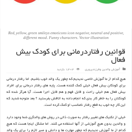
Red, yellow, green smileys emoticons icon negative, neutral and positive,
different mood. Funny characters. Vector illustration
قوانین رفتاردرمانی برای کودک بیش
فعال
آموزش والدین وفرزندپروری
1,303 بازدید
هیچ کدام از ما آموزش خاصی ندیدیم که چطور یک والد خوب باشیم. اما رفتار درمانی
برای کودکان بیش فعال خیلی کمک کننده هست. پایه های رفتار درمانی برای افراد
بیش فعال هم خیلی راحت و قابل فهم و هم قابل اجرا هست. آیا هرگز شده که
کودکتان را به خاطر کار بدی که انجام داده به اتاقش بفرستید ؟ بعد متوجه شدید که
این کار چه خوب به قطع رفتار نامناسب او کمک کرده است.
خیلی از تکنیک های تغییر رفتار به صورت ذاتی در روش های والدگری شما وجود دارد
و والدین بدون هیچ آموزشی از آنها استفاده می کنند. اما مشکل اینجا هست که هیچ
کدام از ما آموزش ندیدیم که چطور مهارت ها و دانش و صبر لازم را برای یک والد